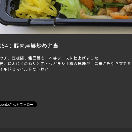
0054：豚肉麻婆炒め弁当
ウチ、豆板醤、甜面醤を、本格ソースに仕上げました
姜、にんにくの香りと赤トウガラシ山椒の風味が 旨辛さを引き立てた
イルドでマイルドな味わい