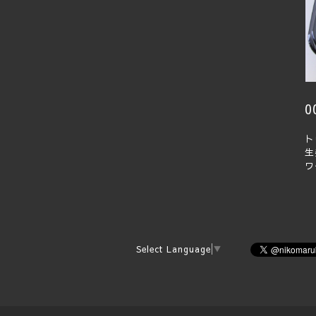
ト
生
ワ
Select Language
▼