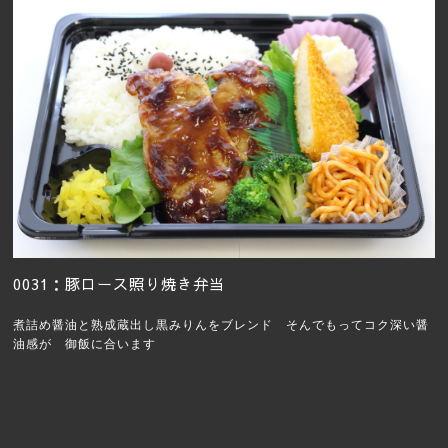
0031：豚ロース照り焼き弁当
煮詰め醤油と熟成蔵出し黒みりんをブレンド そんでもって
コク深い醤
油感が 御飯に合います